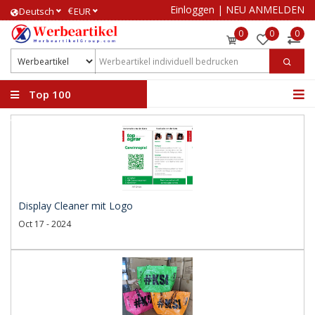
Einloggen
|
NEU ANMELDEN
€
Deutsch
EUR
0
0
0
Top 100
Werbeartikel
Display Cleaner mit Logo
Oct 17 - 2024