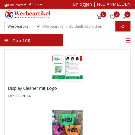
Einloggen
|
NEU ANMELDEN
€
Deutsch
EUR
0
0
0
Top 100
Werbeartikel
Display Cleaner mit Logo
Oct 17 - 2024