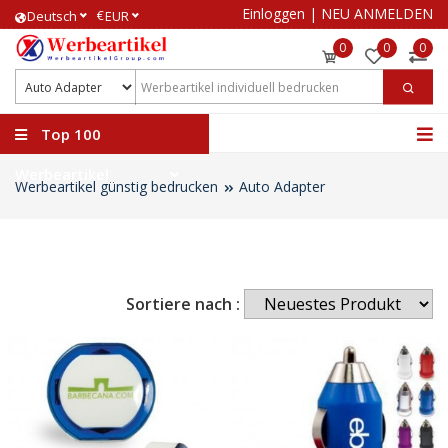
Einloggen
|
NEU ANMELDEN
€
Deutsch
EUR
0
0
0
Top 100
Werbeartikel
Werbeartikel günstig bedrucken
Auto Adapter
Sortiere nach :