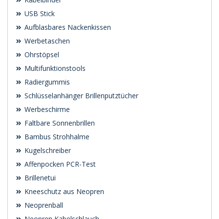
USB Stick
Aufblasbares Nackenkissen
Werbetaschen
Ohrstöpsel
Multifunktionstools
Radiergummis
Schlüsselanhänger Brillenputztücher
Werbeschirme
Faltbare Sonnenbrillen
Bambus Strohhalme
Kugelschreiber
Affenpocken PCR-Test
Brillenetui
Kneeschutz aus Neopren
Neoprenball
Neopren Kabelschlauch