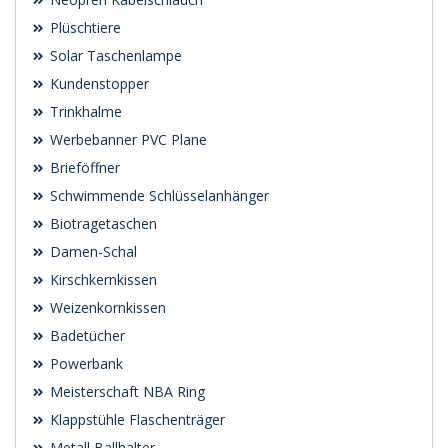
Plüschtiere
Solar Taschenlampe
Kundenstopper
Trinkhalme
Werbebanner PVC Plane
Brieföffner
Schwimmende Schlüsselanhänger
Biotragetaschen
Damen-Schal
Kirschkernkissen
Weizenkornkissen
Badetücher
Powerbank
Meisterschaft NBA Ring
Klappstühle Flaschenträger
Metall Ballhalter