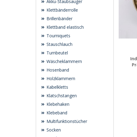
Akku-Staubsauger
Klettbänderrolle
Brillenbänder
Klettband elastisch
Tourniquets
Stauschlauch
Turnbeutel
In
Wäscheklammern
P
Hosenband
Holzklammern
Kabelkletts
Klatschstangen
Klebehaken
Klebeband
Multifunktionstücher
Socken