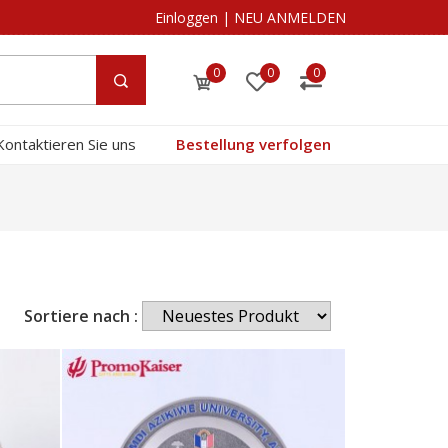
Einloggen
|
NEU ANMELDEN
0
0
0
Kontaktieren Sie uns
Bestellung verfolgen
Sortiere nach :