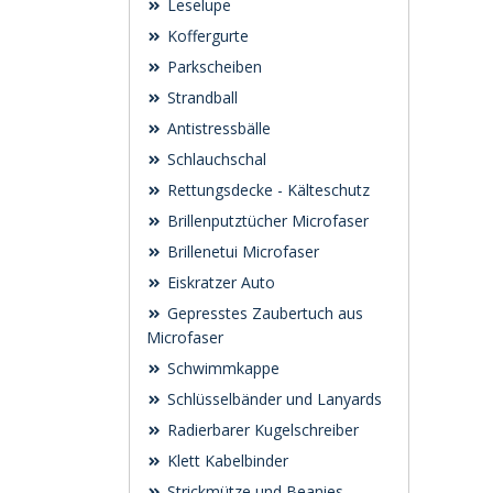
Leselupe
Koffergurte
Parkscheiben
Strandball
Antistressbälle
Schlauchschal
Rettungsdecke - Kälteschutz
Brillenputztücher Microfaser
Brillenetui Microfaser
Eiskratzer Auto
Gepresstes Zaubertuch aus
Microfaser
Schwimmkappe
Schlüsselbänder und Lanyards
Radierbarer Kugelschreiber
Klett Kabelbinder
Strickmütze und Beanies