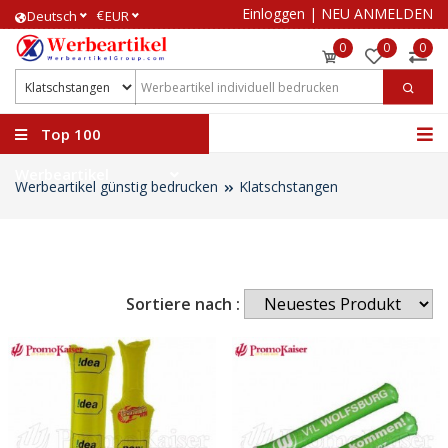
Einloggen
|
NEU ANMELDEN
€
Deutsch
EUR
0
0
0
Top 100
Werbeartikel
Werbeartikel günstig bedrucken
Klatschstangen
Sortiere nach :