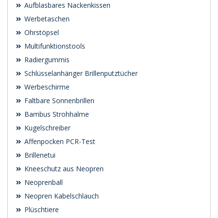
Aufblasbares Nackenkissen
Werbetaschen
Ohrstöpsel
Multifunktionstools
Radiergummis
Schlüsselanhänger Brillenputztücher
Werbeschirme
Faltbare Sonnenbrillen
Bambus Strohhalme
Kugelschreiber
Affenpocken PCR-Test
Brillenetui
Kneeschutz aus Neopren
Neoprenball
Neopren Kabelschlauch
Plüschtiere