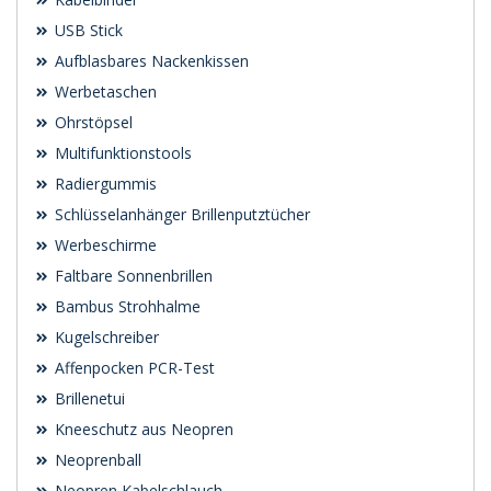
USB Stick
Aufblasbares Nackenkissen
Werbetaschen
Ohrstöpsel
Multifunktionstools
Radiergummis
Schlüsselanhänger Brillenputztücher
Werbeschirme
Faltbare Sonnenbrillen
Bambus Strohhalme
Kugelschreiber
Affenpocken PCR-Test
Brillenetui
Kneeschutz aus Neopren
Neoprenball
Neopren Kabelschlauch