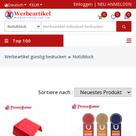
Einloggen
|
NEU ANMELDEN
€
Deutsch
EUR
0
0
0
Top 100
Werbeartikel
Werbeartikel günstig bedrucken
Notizblock
Sortiere nach :