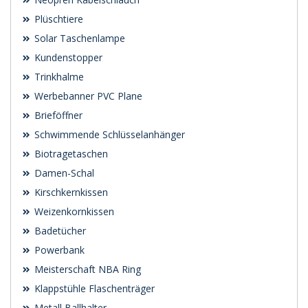
Plüschtiere
Solar Taschenlampe
Kundenstopper
Trinkhalme
Werbebanner PVC Plane
Brieföffner
Schwimmende Schlüsselanhänger
Biotragetaschen
Damen-Schal
Kirschkernkissen
Weizenkornkissen
Badetücher
Powerbank
Meisterschaft NBA Ring
Klappstühle Flaschenträger
Metall Ballhalter