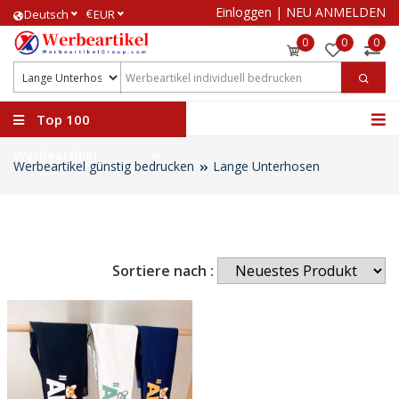
Einloggen
|
NEU ANMELDEN
€
Deutsch
EUR
0
0
0
Top 100
Werbeartikel
Werbeartikel günstig bedrucken
Lange Unterhosen
Sortiere nach :