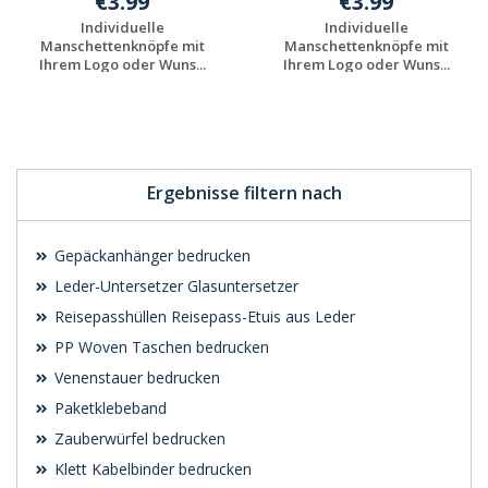
€3.99
€3.99
Individuelle
Individuelle
Manschettenknöpfe mit
Manschettenknöpfe mit
Ihrem Logo oder Wuns...
Ihrem Logo oder Wuns...
Individuelle
Individuelle
Werbeartikel
Werbeartikel
anfragen
anfragen
Ergebnisse filtern nach
Gepäckanhänger bedrucken
Leder-Untersetzer Glasuntersetzer
Reisepasshüllen Reisepass-Etuis aus Leder
PP Woven Taschen bedrucken
Venenstauer bedrucken
Paketklebeband
Zauberwürfel bedrucken
Klett Kabelbinder bedrucken