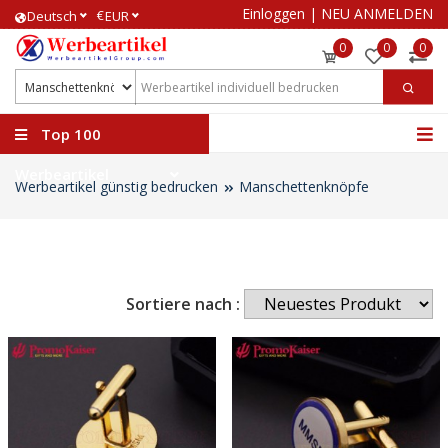
Einloggen
|
NEU ANMELDEN
€
Deutsch
EUR
0
0
0
Top 100
Werbeartikel
Werbeartikel günstig bedrucken
Manschettenknöpfe
Sortiere nach :