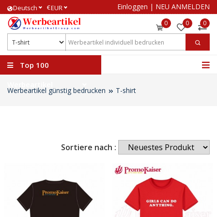
Einloggen
|
NEU ANMELDEN
€
Deutsch
EUR
0
0
0
Top 100
Werbeartikel
Werbeartikel günstig bedrucken
T-shirt
Sortiere nach :