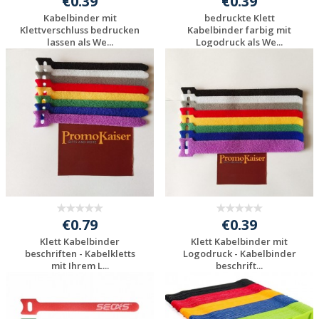
€0.39
€0.39
Kabelbinder mit
bedruckte Klett
Klettverschluss bedrucken
Kabelbinder farbig mit
lassen als We...
Logodruck als We...
Individuelle
Individuelle
Werbeartikel
Werbeartikel
anfragen
anfragen
€0.79
€0.39
Klett Kabelbinder
Klett Kabelbinder mit
beschriften - Kabelkletts
Logodruck - Kabelbinder
mit Ihrem L...
beschrift...
Individuelle
Individuelle
Werbeartikel
Werbeartikel
anfragen
anfragen