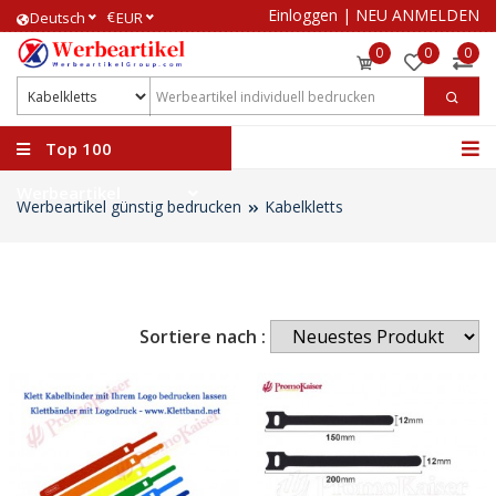
Einloggen
|
NEU ANMELDEN
€
Deutsch
EUR
0
0
0
Top 100
Werbeartikel
Werbeartikel günstig bedrucken
Kabelkletts
Sortiere nach :