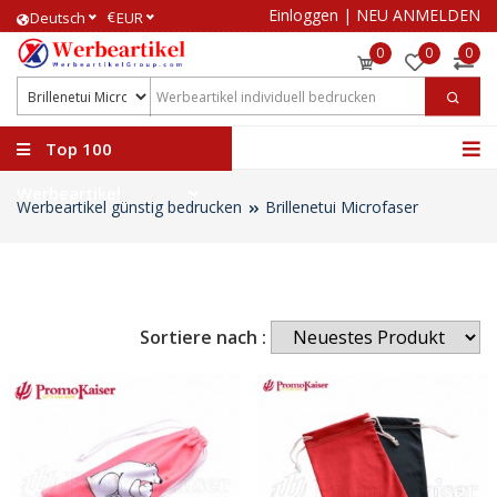
Einloggen
|
NEU ANMELDEN
€
Deutsch
EUR
0
0
0
Top 100
Werbeartikel
Werbeartikel günstig bedrucken
Brillenetui Microfaser
Sortiere nach :